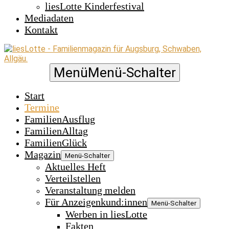
liesLotte Kinderfestival
Mediadaten
Kontakt
Menü
Menü-Schalter
Start
Termine
FamilienAusflug
FamilienAlltag
FamilienGlück
Magazin
Menü-Schalter
Aktuelles Heft
Verteilstellen
Veranstaltung melden
Für Anzeigenkund:innen
Menü-Schalter
Werben in liesLotte
Fakten