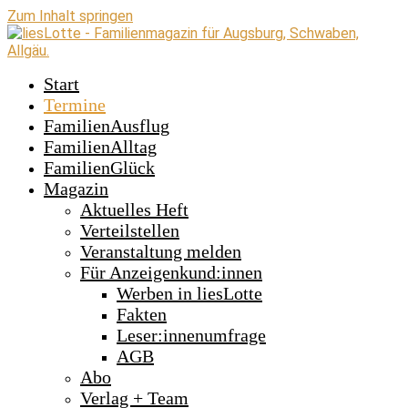
Zum Inhalt springen
Start
Termine
FamilienAusflug
FamilienAlltag
FamilienGlück
Magazin
Aktuelles Heft
Verteilstellen
Veranstaltung melden
Für Anzeigenkund:innen
Werben in liesLotte
Fakten
Leser:innenumfrage
AGB
Abo
Verlag + Team