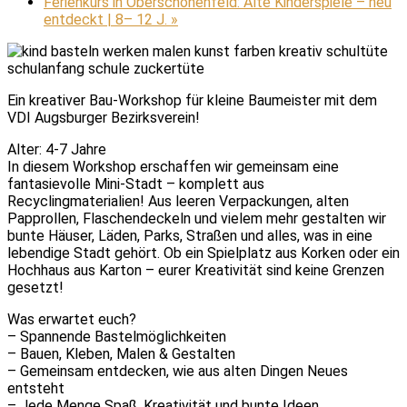
Ferienkurs in Oberschönenfeld: Alte Kinderspiele – neu
entdeckt | 8– 12 J.
»
Ein kreativer Bau-Workshop für kleine Baumeister mit dem
VDI Augsburger Bezirksverein!
Alter: 4-7 Jahre
In diesem Workshop erschaffen wir gemeinsam eine
fantasievolle Mini-Stadt – komplett aus
Recyclingmaterialien! Aus leeren Verpackungen, alten
Papprollen, Flaschendeckeln und vielem mehr gestalten wir
bunte Häuser, Läden, Parks, Straßen und alles, was in eine
lebendige Stadt gehört. Ob ein Spielplatz aus Korken oder ein
Hochhaus aus Karton – eurer Kreativität sind keine Grenzen
gesetzt!
Was erwartet euch?
– Spannende Bastelmöglichkeiten
– Bauen, Kleben, Malen & Gestalten
– Gemeinsam entdecken, wie aus alten Dingen Neues
entsteht
– Jede Menge Spaß, Kreativität und bunte Ideen