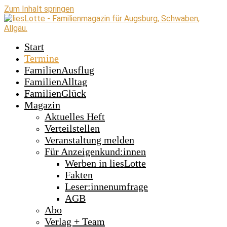
Zum Inhalt springen
Start
Termine
FamilienAusflug
FamilienAlltag
FamilienGlück
Magazin
Aktuelles Heft
Verteilstellen
Veranstaltung melden
Für Anzeigenkund:innen
Werben in liesLotte
Fakten
Leser:innenumfrage
AGB
Abo
Verlag + Team