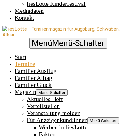
liesLotte Kinderfestival
Mediadaten
Kontakt
Menü
Menü-Schalter
Start
Termine
FamilienAusflug
FamilienAlltag
FamilienGlück
Magazin
Menü-Schalter
Aktuelles Heft
Verteilstellen
Veranstaltung melden
Für Anzeigenkund:innen
Menü-Schalter
Werben in liesLotte
Fakten