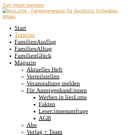
Zum Inhalt springen
Start
Termine
FamilienAusflug
FamilienAlltag
FamilienGlück
Magazin
Aktuelles Heft
Verteilstellen
Veranstaltung melden
Für Anzeigenkund:innen
Werben in liesLotte
Fakten
Leser:innenumfrage
AGB
Abo
Verlag + Team