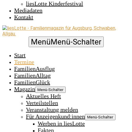
liesLotte Kinderfestival
Mediadaten
Kontakt
Menü
Menü-Schalter
Start
Termine
FamilienAusflug
FamilienAlltag
FamilienGlück
Magazin
Menü-Schalter
Aktuelles Heft
Verteilstellen
Veranstaltung melden
Für Anzeigenkund:innen
Menü-Schalter
Werben in liesLotte
Fakten