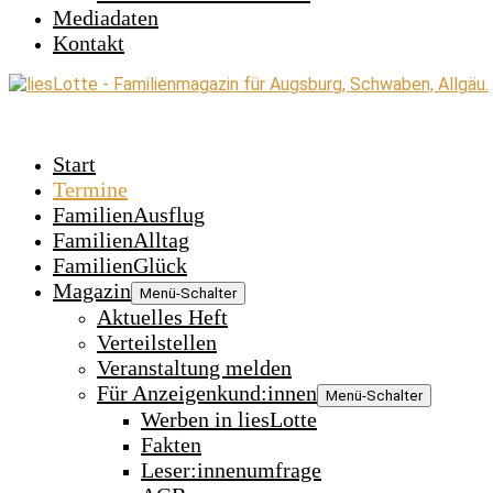
Mediadaten
Kontakt
Start
Termine
FamilienAusflug
FamilienAlltag
FamilienGlück
Magazin
Menü-Schalter
Aktuelles Heft
Verteilstellen
Veranstaltung melden
Für Anzeigenkund:innen
Menü-Schalter
Werben in liesLotte
Fakten
Leser:innenumfrage