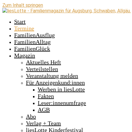
Zum Inhalt springen
Start
Termine
FamilienAusflug
FamilienAlltag
FamilienGlück
Magazin
Aktuelles Heft
Verteilstellen
Veranstaltung melden
Für Anzeigenkund:innen
Werben in liesLotte
Fakten
Leser:innenumfrage
AGB
Abo
Verlag + Team
liesLotte Kinderfestival