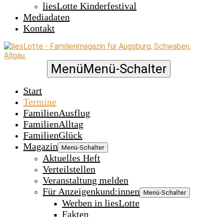
liesLotte Kinderfestival
Mediadaten
Kontakt
Menü
Menü-Schalter
Start
Termine
FamilienAusflug
FamilienAlltag
FamilienGlück
Magazin
Menü-Schalter
Aktuelles Heft
Verteilstellen
Veranstaltung melden
Für Anzeigenkund:innen
Menü-Schalter
Werben in liesLotte
Fakten