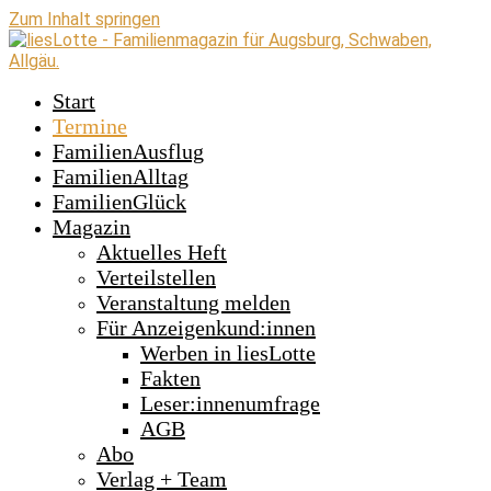
Zum Inhalt springen
Start
Termine
FamilienAusflug
FamilienAlltag
FamilienGlück
Magazin
Aktuelles Heft
Verteilstellen
Veranstaltung melden
Für Anzeigenkund:innen
Werben in liesLotte
Fakten
Leser:innenumfrage
AGB
Abo
Verlag + Team