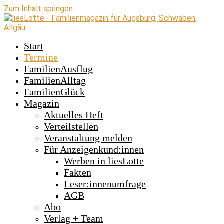
Zum Inhalt springen
Start
Termine
FamilienAusflug
FamilienAlltag
FamilienGlück
Magazin
Aktuelles Heft
Verteilstellen
Veranstaltung melden
Für Anzeigenkund:innen
Werben in liesLotte
Fakten
Leser:innenumfrage
AGB
Abo
Verlag + Team