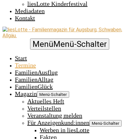
liesLotte Kinderfestival
Mediadaten
Kontakt
Menü
Menü-Schalter
Start
Termine
FamilienAusflug
FamilienAlltag
FamilienGlück
Magazin
Menü-Schalter
Aktuelles Heft
Verteilstellen
Veranstaltung melden
Für Anzeigenkund:innen
Menü-Schalter
Werben in liesLotte
Fakten