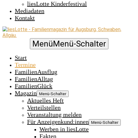
liesLotte Kinderfestival
Mediadaten
Kontakt
Menü
Menü-Schalter
Start
Termine
FamilienAusflug
FamilienAlltag
FamilienGlück
Magazin
Menü-Schalter
Aktuelles Heft
Verteilstellen
Veranstaltung melden
Für Anzeigenkund:innen
Menü-Schalter
Werben in liesLotte
Fakten