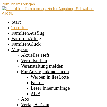
Zum Inhalt springen
Start
Termine
FamilienAusflug
FamilienAlltag
FamilienGlück
Magazin
Aktuelles Heft
Verteilstellen
Veranstaltung melden
Für Anzeigenkund:innen
Werben in liesLotte
Fakten
Leser:innenumfrage
AGB
Abo
Verlag + Team