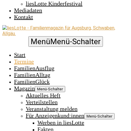
liesLotte Kinderfestival
Mediadaten
Kontakt
Menü
Menü-Schalter
Start
Termine
FamilienAusflug
FamilienAlltag
FamilienGlück
Magazin
Menü-Schalter
Aktuelles Heft
Verteilstellen
Veranstaltung melden
Für Anzeigenkund:innen
Menü-Schalter
Werben in liesLotte
Fakten