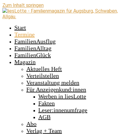
Zum Inhalt springen
Start
Termine
FamilienAusflug
FamilienAlltag
FamilienGlück
Magazin
Aktuelles Heft
Verteilstellen
Veranstaltung melden
Für Anzeigenkund:innen
Werben in liesLotte
Fakten
Leser:innenumfrage
AGB
Abo
Verlag + Team