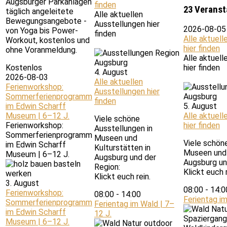
Augsburger Parkanlagen
finden
23 Veranst
täglich angeleitete
Alle aktuellen
Bewegungsangebote -
Ausstellungen hier
2026-08-05
von Yoga bis Power-
finden
Alle aktuell
Workout, kostenlos und
hier finden
ohne Voranmeldung.
Alle aktuell
Kostenlos
hier finden
4. August
2026-08-03
Alle aktuellen
Ferienworkshop:
Ausstellungen hier
Sommerferienprogramm
finden
im Edwin Scharff
5. August
Museum | 6–12 J.
Alle aktuell
Viele schöne
Ferienworkshop:
hier finden
Ausstellungen in
Sommerferienprogramm
Museen und
Viele schön
im Edwin Scharff
Kulturstätten in
Museen und 
Museum | 6–12 J.
Augsburg und der
Augsburg un
Region:
Klickt euch r
Klickt euch rein.
3. August
08:00
-
14:0
Ferienworkshop:
08:00
-
14:00
Ferientag im
Sommerferienprogramm
Ferientag im Wald | 7–
im Edwin Scharff
12 J.
Museum | 6–12 J.