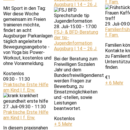
f. Fam.
Augsburg | 14 – 26 J.
Mit Sport in den Tag:
Wer diese Woche
gemeinsam im Freien
29. Juli-09:
trainieren möchte,
28. Juli-15:00
-
17:00
Familienfrü
findet an acht
FSJ- & BFD-Beratung
f. Fam.
Augsburger Parkanlagen
der tip-
täglich angeleitete
Jugendinformation
Familien kön
Bewegungsangebote -
Augsburg | 14 – 26 J.
Kontakte kn
von Yoga bis Power-
zu Familien
Workout, kostenlos und
Bei der Beratung zum
Unterstützu
ohne Voranmeldung.
Freiwilligen Sozialen
finden.
Jahr und dem
Kostenlos
Bundesfreiwilligendienst
€1
09:30
-
11:30
werden Fragen zur
+ 6 Mehr
Praktische Erste Hilfe
Bewerbung, zu
am Kind | f. Erw.
Einsatzmöglichkeiten
und -stellen, sowie
Leistungen
27. Juli-09:30
-
11:30
beantwortet.
Praktische Erste Hilfe
am Kind | f. Erw.
Kostenlos
+ 5 Mehr
In diesem praxisnahen