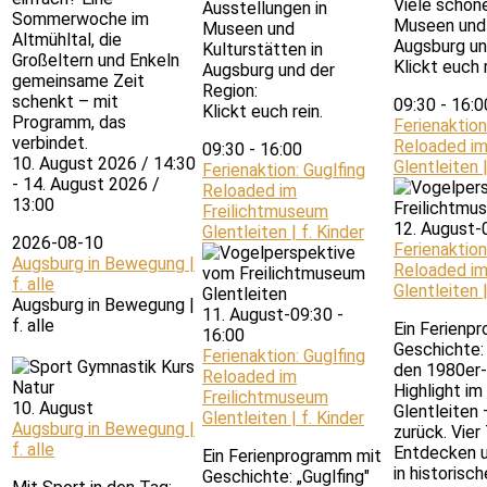
Viele schön
Ausstellungen in
Sommerwoche im
Museen und 
Museen und
Altmühltal, die
Augsburg un
Kulturstätten in
Großeltern und Enkeln
Klickt euch r
Augsburg und der
gemeinsame Zeit
Region:
schenkt – mit
09:30
-
16:
Klickt euch rein.
Programm, das
Ferienaktion
verbindet.
Reloaded im
09:30
-
16:00
10. August 2026 / 14:30
Glentleiten |
Ferienaktion: Guglfing
- 14. August 2026 /
Reloaded im
13:00
Freilichtmuseum
12. August-
Glentleiten | f. Kinder
2026-08-10
Ferienaktion
Augsburg in Bewegung |
Reloaded im
f. alle
Glentleiten |
Augsburg in Bewegung |
11. August-09:30
-
f. alle
Ein Ferienp
16:00
Geschichte: 
Ferienaktion: Guglfing
den 1980er-
Reloaded im
Highlight i
Freilichtmuseum
10. August
Glentleiten 
Glentleiten | f. Kinder
Augsburg in Bewegung |
zurück. Vie
f. alle
Entdecken u
Ein Ferienprogramm mit
in historisch
Geschichte: „Guglfing"