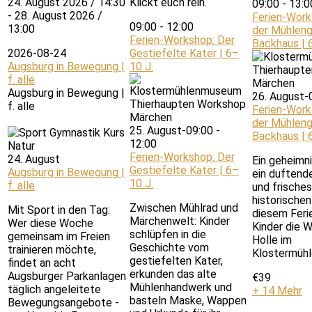
24. August 2026 / 14:30
Klickt euch rein.
09:00
-
13:0
- 28. August 2026 /
Ferien-Works
09:00
-
12:00
13:00
der Mühleng
Ferien-Workshop: Der
Backhaus | 
2026-08-24
Gestiefelte Kater | 6–
Augsburg in Bewegung |
10 J.
f. alle
Augsburg in Bewegung |
26. August-
f. alle
Ferien-Works
der Mühleng
25. August-09:00
-
Backhaus | 
12:00
Ferien-Workshop: Der
24. August
Ein geheimni
Gestiefelte Kater | 6–
Augsburg in Bewegung |
ein duftend
10 J.
f. alle
und frische
historische
Zwischen Mühlrad und
Mit Sport in den Tag:
diesem Feri
Märchenwelt: Kinder
Wer diese Woche
Kinder die W
schlüpfen in die
gemeinsam im Freien
Holle im
Geschichte vom
trainieren möchte,
Klostermüh
gestiefelten Kater,
findet an acht
erkunden das alte
Augsburger Parkanlagen
€39
Mühlenhandwerk und
täglich angeleitete
+ 14 Mehr
basteln Maske, Wappen
Bewegungsangebote -