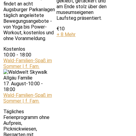
geklebt, getackert und
findet an acht
am Ende stolz über den
Augsburger Parkanlagen
museumseigenen
täglich angeleitete
Laufsteg präsentiert.
Bewegungsangebote -
von Yoga bis Power-
€10
Workout, kostenlos und
+ 8 Mehr
ohne Voranmeldung.
Kostenlos
10:00
-
18:00
Wald-Familien-Spaß im
Sommer | f. Fam.
17. August-10:00
-
18:00
Wald-Familien-Spaß im
Sommer | f. Fam.
Tägliches
Ferienprogramm ohne
Aufpreis,
Picknickwiesen,
Biergarten mit