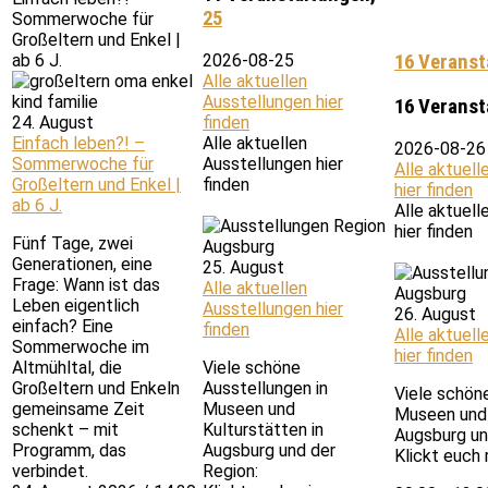
25
Sommerwoche für
Großeltern und Enkel |
16 Veranst
ab 6 J.
2026-08-25
Alle aktuellen
Ausstellungen hier
16 Veranst
24. August
finden
Einfach leben?! –
Alle aktuellen
2026-08-26
Sommerwoche für
Ausstellungen hier
Alle aktuell
Großeltern und Enkel |
finden
hier finden
ab 6 J.
Alle aktuell
hier finden
Fünf Tage, zwei
Generationen, eine
25. August
Frage: Wann ist das
Alle aktuellen
Leben eigentlich
Ausstellungen hier
26. August
einfach? Eine
finden
Alle aktuell
Sommerwoche im
hier finden
Altmühltal, die
Viele schöne
Großeltern und Enkeln
Ausstellungen in
Viele schön
gemeinsame Zeit
Museen und
Museen und 
schenkt – mit
Kulturstätten in
Augsburg un
Programm, das
Augsburg und der
Klickt euch r
verbindet.
Region: