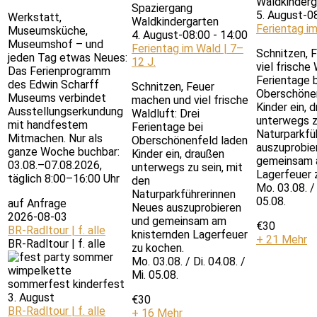
5. August-0
Werkstatt,
Ferientag im
Museumsküche,
4. August-08:00
-
14:00
Museumshof – und
Ferientag im Wald | 7–
Schnitzen, 
jeden Tag etwas Neues:
12 J.
viel frische 
Das Ferienprogramm
Ferientage 
des Edwin Scharff
Schnitzen, Feuer
Oberschönen
Museums verbindet
machen und viel frische
Kinder ein, 
Ausstellungserkundung
Waldluft: Drei
unterwegs z
mit handfestem
Ferientage bei
Naturparkfü
Mitmachen. Nur als
Oberschönenfeld laden
auszuprobie
ganze Woche buchbar:
Kinder ein, draußen
gemeinsam 
03.08.–07.08.2026,
unterwegs zu sein, mit
Lagerfeuer 
täglich 8:00–16:00 Uhr
den
Mo. 03.08. / 
Naturparkführerinnen
05.08.
auf Anfrage
Neues auszuprobieren
2026-08-03
und gemeinsam am
€30
BR-Radltour | f. alle
knisternden Lagerfeuer
+ 21 Mehr
BR-Radltour | f. alle
zu kochen.
Mo. 03.08. / Di. 04.08. /
Mi. 05.08.
3. August
€30
BR-Radltour | f. alle
+ 16 Mehr