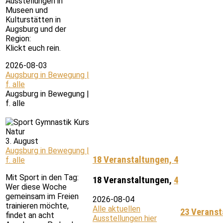
Ausstellungen in
Museen und
Kulturstätten in
Augsburg und der
Region:
Klickt euch rein.
2026-08-03
Augsburg in Bewegung |
f. alle
Augsburg in Bewegung |
f. alle
3. August
Augsburg in Bewegung |
18 Veranstaltungen,
4
f. alle
Mit Sport in den Tag:
18 Veranstaltungen,
4
Wer diese Woche
gemeinsam im Freien
2026-08-04
trainieren möchte,
Alle aktuellen
23 Veranst
findet an acht
Ausstellungen hier