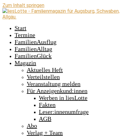
Zum Inhalt springen
Start
Termine
FamilienAusflug
FamilienAlltag
FamilienGlück
Magazin
Aktuelles Heft
Verteilstellen
Veranstaltung melden
Für Anzeigenkund:innen
Werben in liesLotte
Fakten
Leser:innenumfrage
AGB
Abo
Verlag + Team