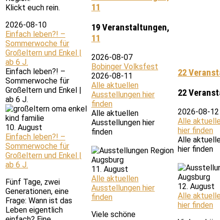
11
Klickt euch rein.
2026-08-10
19 Veranstaltungen,
Einfach leben?! –
11
Sommerwoche für
Großeltern und Enkel |
2026-08-07
ab 6 J.
Bobinger Volksfest
Einfach leben?! –
22 Veranst
2026-08-11
Sommerwoche für
Alle aktuellen
Großeltern und Enkel |
22 Veranst
Ausstellungen hier
ab 6 J.
finden
2026-08-12
Alle aktuellen
Alle aktuell
Ausstellungen hier
10. August
hier finden
finden
Einfach leben?! –
Alle aktuell
Sommerwoche für
hier finden
Großeltern und Enkel |
ab 6 J.
11. August
Alle aktuellen
Fünf Tage, zwei
12. August
Ausstellungen hier
Generationen, eine
Alle aktuell
finden
Frage: Wann ist das
hier finden
Leben eigentlich
Viele schöne
einfach? Eine