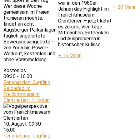
Mit Sport in den Tag:
war in den 1980er-
Wer diese Woche
+ 20 Mehr
Jahren das Highlight im
gemeinsam im Freien
Freilichtmuseum
trainieren möchte,
Glentleiten – jetzt kehrt
findet an acht
es zurück. Vier Tage
Augsburger Parkanlagen
Mitmachen, Entdecken
täglich angeleitete
und Ausprobieren in
Bewegungsangebote -
historischer Kulisse.
von Yoga bis Power-
Workout, kostenlos und
+ 16 Mehr
ohne Voranmeldung.
Kostenlos
09:30
-
16:00
Ferienaktion: Guglfing
Reloaded im
Freilichtmuseum
Glentleiten | f. Kinder
10. August-09:30
-
16:00
Ferienaktion: Guglfing