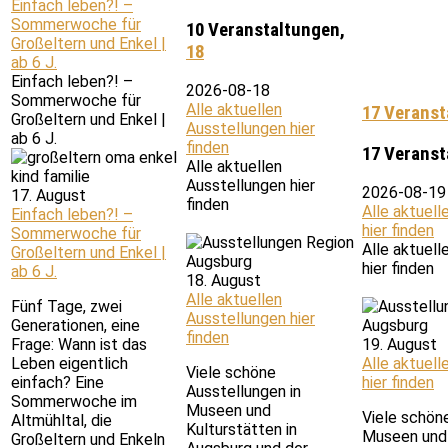
Einfach leben?! –
Sommerwoche für
10 Veranstaltungen,
Großeltern und Enkel |
18
ab 6 J.
Einfach leben?! –
2026-08-18
Sommerwoche für
Alle aktuellen
17 Veranst
Großeltern und Enkel |
Ausstellungen hier
ab 6 J.
finden
17 Veranst
Alle aktuellen
Ausstellungen hier
2026-08-19
17. August
finden
Alle aktuell
Einfach leben?! –
hier finden
Sommerwoche für
Alle aktuell
Großeltern und Enkel |
hier finden
ab 6 J.
18. August
Alle aktuellen
Fünf Tage, zwei
Ausstellungen hier
Generationen, eine
finden
Frage: Wann ist das
19. August
Leben eigentlich
Alle aktuell
Viele schöne
einfach? Eine
hier finden
Ausstellungen in
Sommerwoche im
Museen und
Viele schön
Altmühltal, die
Kulturstätten in
Museen und 
Großeltern und Enkeln