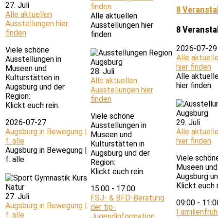
27. Juli
finden
8 Veransta
Alle aktuellen
Alle aktuellen
Ausstellungen hier
Ausstellungen hier
8 Veransta
finden
finden
2026-07-29
Viele schöne
Alle aktuell
Ausstellungen in
hier finden
Museen und
28. Juli
Alle aktuell
Kulturstätten in
Alle aktuellen
hier finden
Augsburg und der
Ausstellungen hier
Region:
finden
Klickt euch rein.
Viele schöne
2026-07-27
29. Juli
Ausstellungen in
Augsburg in Bewegung |
Alle aktuell
Museen und
f. alle
hier finden
Kulturstätten in
Augsburg in Bewegung |
Augsburg und der
Viele schön
f. alle
Region:
Museen und 
Klickt euch rein.
Augsburg un
Klickt euch r
15:00
-
17:00
27. Juli
FSJ- & BFD-Beratung
09:00
-
11:
Augsburg in Bewegung |
der tip-
Familienfrü
f. alle
Jugendinformation