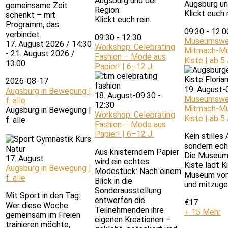
Augsburg und der
Augsburg un
gemeinsame Zeit
Region:
Klickt euch r
schenkt – mit
Klickt euch rein.
Programm, das
09:30
-
12:
verbindet.
09:30
-
12:30
Museumswer
17. August 2026 / 14:30
Workshop: Celebrating
Mitmach-Mu
- 21. August 2026 /
Fashion – Mode aus
Kiste | ab 5 
13:00
Papier! | 6–12 J.
2026-08-17
19. August-
Augsburg in Bewegung |
18. August-09:30
-
Museumswer
f. alle
12:30
Mitmach-Mu
Augsburg in Bewegung |
Workshop: Celebrating
Kiste | ab 5 
f. alle
Fashion – Mode aus
Papier! | 6–12 J.
Kein stilles
sondern ec
Aus knisterndem Papier
Die Museum
17. August
wird ein echtes
Kiste lädt Ki
Augsburg in Bewegung |
Modestück: Nach einem
Museum von 
f. alle
Blick in die
und mitzuge
Sonderausstellung
Mit Sport in den Tag:
entwerfen die
€17
Wer diese Woche
Teilnehmenden ihre
+ 15 Mehr
gemeinsam im Freien
eigenen Kreationen –
trainieren möchte,