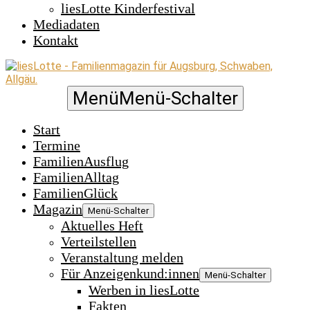
liesLotte Kinderfestival
Mediadaten
Kontakt
Menü
Menü-Schalter
Start
Termine
FamilienAusflug
FamilienAlltag
FamilienGlück
Magazin
Menü-Schalter
Aktuelles Heft
Verteilstellen
Veranstaltung melden
Für Anzeigenkund:innen
Menü-Schalter
Werben in liesLotte
Fakten