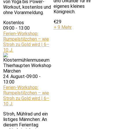
und Urkunde für ihr
von Yoga bis Power-
eigenes kleines
Workout, kostenlos und
Königreich.
ohne Voranmeldung.
€29
Kostenlos
+ 9 Mehr
09:00
-
13:00
Ferien-Workshop:
Rumpelstilzchen – wie
Stroh zu Gold wird | 6–
10 J.
24. August-09:00
-
13:00
Ferien-Workshop:
Rumpelstilzchen – wie
Stroh zu Gold wird | 6–
10 J.
Stroh, Mühlrad und ein
listiges Männchen: An
diesem Ferientag