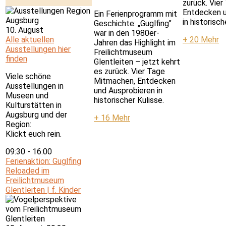
zurück. Vie
Entdecken u
Ein Ferienprogramm mit
in historisch
Geschichte: „Guglfing"
10. August
war in den 1980er-
Alle aktuellen
+ 20 Mehr
Jahren das Highlight im
Ausstellungen hier
Freilichtmuseum
finden
Glentleiten – jetzt kehrt
es zurück. Vier Tage
Viele schöne
Mitmachen, Entdecken
Ausstellungen in
und Ausprobieren in
Museen und
historischer Kulisse.
Kulturstätten in
Augsburg und der
+ 16 Mehr
Region:
Klickt euch rein.
09:30
-
16:00
Ferienaktion: Guglfing
Reloaded im
Freilichtmuseum
Glentleiten | f. Kinder