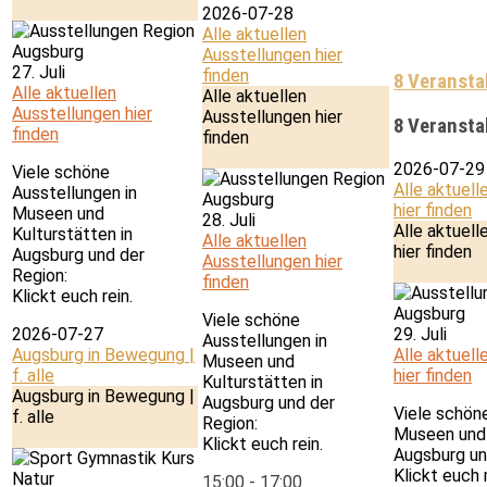
2026-07-28
Alle aktuellen
Ausstellungen hier
27. Juli
finden
8 Veransta
Alle aktuellen
Alle aktuellen
Ausstellungen hier
Ausstellungen hier
8 Veransta
finden
finden
2026-07-29
Viele schöne
Alle aktuell
Ausstellungen in
hier finden
Museen und
28. Juli
Alle aktuell
Kulturstätten in
Alle aktuellen
hier finden
Augsburg und der
Ausstellungen hier
Region:
finden
Klickt euch rein.
Viele schöne
2026-07-27
29. Juli
Ausstellungen in
Augsburg in Bewegung |
Alle aktuell
Museen und
f. alle
hier finden
Kulturstätten in
Augsburg in Bewegung |
Augsburg und der
Viele schön
f. alle
Region:
Museen und 
Klickt euch rein.
Augsburg un
Klickt euch r
15:00
-
17:00