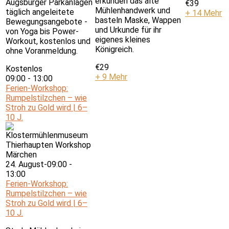
erkunden das alte
Augsburger Parkanlagen
€39
Mühlenhandwerk und
täglich angeleitete
+ 14 Mehr
basteln Maske, Wappen
Bewegungsangebote -
und Urkunde für ihr
von Yoga bis Power-
eigenes kleines
Workout, kostenlos und
Königreich.
ohne Voranmeldung.
€29
Kostenlos
+ 9 Mehr
09:00
-
13:00
Ferien-Workshop:
Rumpelstilzchen – wie
Stroh zu Gold wird | 6–
10 J.
24. August-09:00
-
13:00
Ferien-Workshop:
Rumpelstilzchen – wie
Stroh zu Gold wird | 6–
10 J.