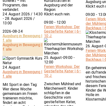
schenkt – mit
Kulturstätten in
Augsburg un
Programm, das
Augsburg und der
Klickt euch r
verbindet.
Region:
24. August 2026 / 14:30
Klickt euch rein.
09:00
-
13:0
- 28. August 2026 /
Ferien-Works
09:00
-
12:00
13:00
der Mühleng
Ferien-Workshop: Der
Backhaus | 
2026-08-24
Gestiefelte Kater | 6–
Augsburg in Bewegung |
10 J.
f. alle
Augsburg in Bewegung |
26. August-
f. alle
Ferien-Works
der Mühleng
25. August-09:00
-
Backhaus | 
12:00
Ferien-Workshop: Der
24. August
Ein geheimni
Gestiefelte Kater | 6–
Augsburg in Bewegung |
ein duftend
10 J.
f. alle
und frische
historische
Zwischen Mühlrad und
Mit Sport in den Tag:
diesem Feri
Märchenwelt: Kinder
Wer diese Woche
Kinder die W
schlüpfen in die
gemeinsam im Freien
Holle im
Geschichte vom
trainieren möchte,
Klostermüh
gestiefelten Kater,
findet an acht