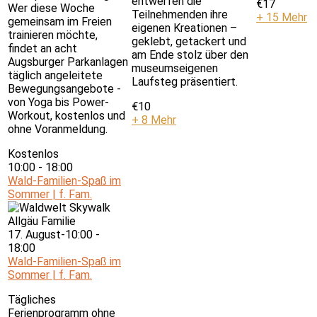
entwerfen die
€17
Wer diese Woche
Teilnehmenden ihre
+ 15 Mehr
gemeinsam im Freien
eigenen Kreationen –
trainieren möchte,
geklebt, getackert und
findet an acht
am Ende stolz über den
Augsburger Parkanlagen
museumseigenen
täglich angeleitete
Laufsteg präsentiert.
Bewegungsangebote -
von Yoga bis Power-
€10
Workout, kostenlos und
+ 8 Mehr
ohne Voranmeldung.
Kostenlos
10:00
-
18:00
Wald-Familien-Spaß im
Sommer | f. Fam.
17. August-10:00
-
18:00
Wald-Familien-Spaß im
Sommer | f. Fam.
Tägliches
Ferienprogramm ohne