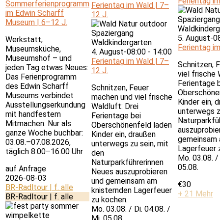
Ferientag im
Sommerferienprogramm
Ferientag im Wald | 7–
im Edwin Scharff
12 J.
Museum | 6–12 J.
5. August-0
Werkstatt,
Ferientag im
Museumsküche,
4. August-08:00
-
14:00
Museumshof – und
Ferientag im Wald | 7–
Schnitzen, 
jeden Tag etwas Neues:
12 J.
viel frische 
Das Ferienprogramm
Ferientage 
des Edwin Scharff
Schnitzen, Feuer
Oberschönen
Museums verbindet
machen und viel frische
Kinder ein, 
Ausstellungserkundung
Waldluft: Drei
unterwegs z
mit handfestem
Ferientage bei
Naturparkfü
Mitmachen. Nur als
Oberschönenfeld laden
auszuprobie
ganze Woche buchbar:
Kinder ein, draußen
gemeinsam 
03.08.–07.08.2026,
unterwegs zu sein, mit
Lagerfeuer 
täglich 8:00–16:00 Uhr
den
Mo. 03.08. / 
Naturparkführerinnen
05.08.
auf Anfrage
Neues auszuprobieren
2026-08-03
und gemeinsam am
€30
BR-Radltour | f. alle
knisternden Lagerfeuer
+ 21 Mehr
BR-Radltour | f. alle
zu kochen.
Mo. 03.08. / Di. 04.08. /
Mi. 05.08.