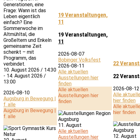
Generationen, eine
Frage: Wann ist das
19 Veranstaltungen,
Leben eigentlich
11
einfach? Eine
Sommerwoche im
Altmühltal, die
19 Veranstaltungen,
Großeltern und Enkeln
11
gemeinsame Zeit
schenkt – mit
2026-08-07
Programm, das
Bobinger Volksfest
22 Veranst
verbindet.
2026-08-11
10. August 2026 / 14:30
Alle aktuellen
- 14. August 2026 /
22 Veranst
Ausstellungen hier
13:00
finden
2026-08-12
Alle aktuellen
2026-08-10
Alle aktuell
Ausstellungen hier
Augsburg in Bewegung |
hier finden
finden
f. alle
Alle aktuell
Augsburg in Bewegung |
hier finden
f. alle
11. August
Alle aktuellen
12. August
Ausstellungen hier