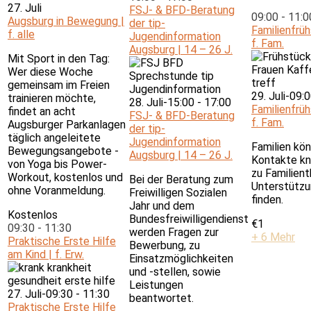
27. Juli
FSJ- & BFD-Beratung
09:00
-
11:
Augsburg in Bewegung |
der tip-
Familienfrü
f. alle
Jugendinformation
f. Fam.
Augsburg | 14 – 26 J.
Mit Sport in den Tag:
Wer diese Woche
gemeinsam im Freien
29. Juli-09:
trainieren möchte,
28. Juli-15:00
-
17:00
Familienfrü
findet an acht
FSJ- & BFD-Beratung
f. Fam.
Augsburger Parkanlagen
der tip-
täglich angeleitete
Jugendinformation
Familien kön
Bewegungsangebote -
Augsburg | 14 – 26 J.
Kontakte kn
von Yoga bis Power-
zu Familien
Workout, kostenlos und
Bei der Beratung zum
Unterstützu
ohne Voranmeldung.
Freiwilligen Sozialen
finden.
Jahr und dem
Kostenlos
Bundesfreiwilligendienst
€1
09:30
-
11:30
werden Fragen zur
+ 6 Mehr
Praktische Erste Hilfe
Bewerbung, zu
am Kind | f. Erw.
Einsatzmöglichkeiten
und -stellen, sowie
Leistungen
27. Juli-09:30
-
11:30
beantwortet.
Praktische Erste Hilfe