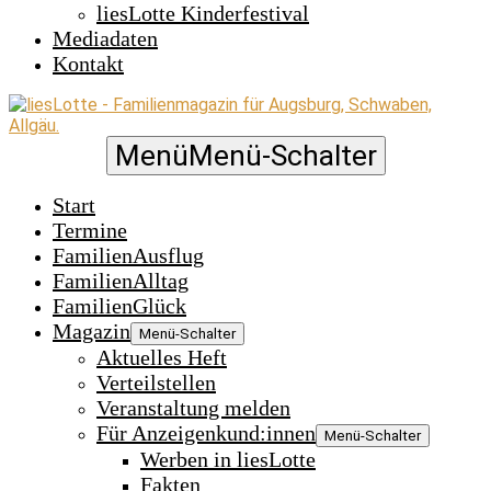
liesLotte Kinderfestival
Mediadaten
Kontakt
Menü
Menü-Schalter
Start
Termine
FamilienAusflug
FamilienAlltag
FamilienGlück
Magazin
Menü-Schalter
Aktuelles Heft
Verteilstellen
Veranstaltung melden
Für Anzeigenkund:innen
Menü-Schalter
Werben in liesLotte
Fakten