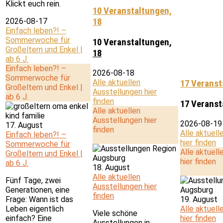
Klickt euch rein.
10 Veranstaltungen,
2026-08-17
18
Einfach leben?! –
Sommerwoche für
10 Veranstaltungen,
Großeltern und Enkel |
18
ab 6 J.
Einfach leben?! –
2026-08-18
Sommerwoche für
Alle aktuellen
17 Veranst
Großeltern und Enkel |
Ausstellungen hier
ab 6 J.
finden
17 Veranst
Alle aktuellen
Ausstellungen hier
2026-08-19
17. August
finden
Alle aktuell
Einfach leben?! –
hier finden
Sommerwoche für
Alle aktuell
Großeltern und Enkel |
hier finden
ab 6 J.
18. August
Alle aktuellen
Fünf Tage, zwei
Ausstellungen hier
Generationen, eine
finden
Frage: Wann ist das
19. August
Leben eigentlich
Alle aktuell
Viele schöne
einfach? Eine
hier finden
Ausstellungen in