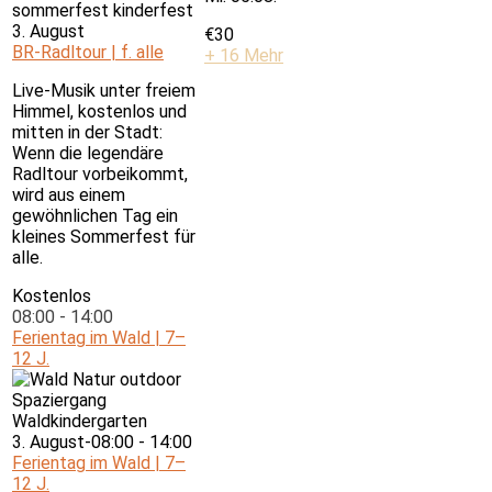
3. August
€30
BR-Radltour | f. alle
+ 16 Mehr
Live-Musik unter freiem
Himmel, kostenlos und
mitten in der Stadt:
Wenn die legendäre
Radltour vorbeikommt,
wird aus einem
gewöhnlichen Tag ein
kleines Sommerfest für
alle.
Kostenlos
08:00
-
14:00
Ferientag im Wald | 7–
12 J.
3. August-08:00
-
14:00
Ferientag im Wald | 7–
12 J.