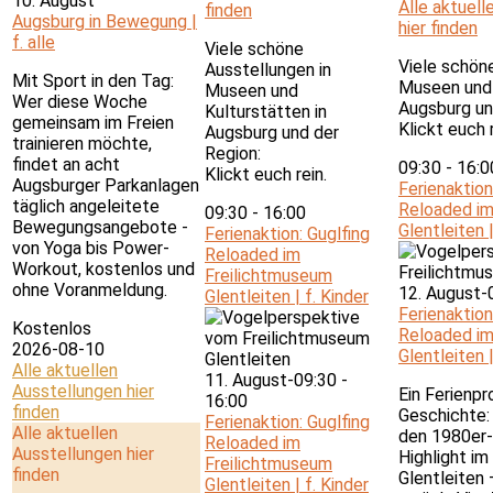
10. August
Alle aktuell
finden
Augsburg in Bewegung |
hier finden
f. alle
Viele schöne
Viele schön
Ausstellungen in
Mit Sport in den Tag:
Museen und 
Museen und
Wer diese Woche
Augsburg un
Kulturstätten in
gemeinsam im Freien
Klickt euch r
Augsburg und der
trainieren möchte,
Region:
findet an acht
09:30
-
16:
Klickt euch rein.
Augsburger Parkanlagen
Ferienaktion
täglich angeleitete
Reloaded im
09:30
-
16:00
Bewegungsangebote -
Glentleiten |
Ferienaktion: Guglfing
von Yoga bis Power-
Reloaded im
Workout, kostenlos und
Freilichtmuseum
ohne Voranmeldung.
12. August-
Glentleiten | f. Kinder
Ferienaktion
Kostenlos
Reloaded im
2026-08-10
Glentleiten |
Alle aktuellen
11. August-09:30
-
Ausstellungen hier
Ein Ferienp
16:00
finden
Geschichte: 
Ferienaktion: Guglfing
Alle aktuellen
den 1980er-
Reloaded im
Ausstellungen hier
Highlight i
Freilichtmuseum
finden
Glentleiten 
Glentleiten | f. Kinder