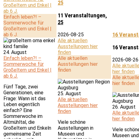
25
Großeltern und Enkel |
ab 6 J.
11 Veranstaltungen,
Einfach leben?! –
25
Sommerwoche für
Großeltern und Enkel |
16 Veranst
ab 6 J.
2026-08-25
Alle aktuellen
Ausstellungen hier
16 Veranst
24. August
finden
Einfach leben?! –
Alle aktuellen
2026-08-26
Sommerwoche für
Ausstellungen hier
Alle aktuell
Großeltern und Enkel |
finden
hier finden
ab 6 J.
Alle aktuell
hier finden
Fünf Tage, zwei
Generationen, eine
25. August
Frage: Wann ist das
Alle aktuellen
Leben eigentlich
Ausstellungen hier
26. August
einfach? Eine
finden
Alle aktuell
Sommerwoche im
hier finden
Altmühltal, die
Viele schöne
Großeltern und Enkeln
Ausstellungen in
Viele schön
gemeinsame Zeit
Museen und
Museen und 