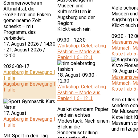
Sommerwoche im
Museen und
Viele schön
Altmühltal, die
Kulturstätten in
Museen und 
Großeltern und Enkeln
Augsburg und der
Augsburg un
gemeinsame Zeit
Region:
Klickt euch r
schenkt – mit
Klickt euch rein.
Programm, das
09:30
-
12:
verbindet.
09:30
-
12:30
Museumswer
17. August 2026 / 14:30
Workshop: Celebrating
Mitmach-Mu
- 21. August 2026 /
Fashion – Mode aus
Kiste | ab 5 
13:00
Papier! | 6–12 J.
2026-08-17
19. August-
Augsburg in Bewegung |
18. August-09:30
-
Museumswer
f. alle
12:30
Mitmach-Mu
Augsburg in Bewegung |
Workshop: Celebrating
Kiste | ab 5 
f. alle
Fashion – Mode aus
Papier! | 6–12 J.
Kein stilles
sondern ec
Aus knisterndem Papier
Die Museum
17. August
wird ein echtes
Kiste lädt Ki
Augsburg in Bewegung |
Modestück: Nach einem
Museum von 
f. alle
Blick in die
und mitzuge
Sonderausstellung
Mit Sport in den Tag: