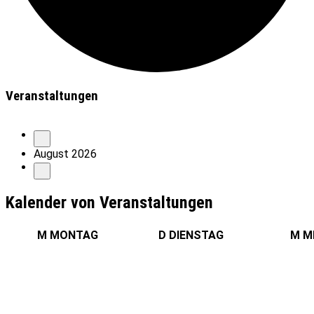
Veranstaltungen
August 2026
Kalender von Veranstaltungen
M
MONTAG
D
DIENSTAG
M
M