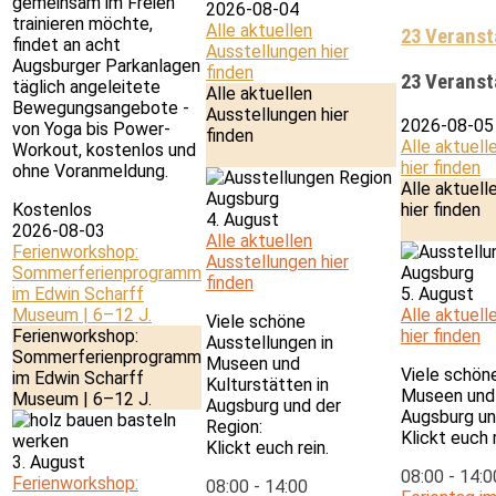
gemeinsam im Freien
2026-08-04
trainieren möchte,
Alle aktuellen
23 Veranst
findet an acht
Ausstellungen hier
Augsburger Parkanlagen
finden
23 Veranst
täglich angeleitete
Alle aktuellen
Bewegungsangebote -
Ausstellungen hier
2026-08-05
von Yoga bis Power-
finden
Alle aktuell
Workout, kostenlos und
hier finden
ohne Voranmeldung.
Alle aktuell
Kostenlos
hier finden
4. August
2026-08-03
Alle aktuellen
Ferienworkshop:
Ausstellungen hier
Sommerferienprogramm
finden
im Edwin Scharff
5. August
Museum | 6–12 J.
Alle aktuell
Viele schöne
Ferienworkshop:
hier finden
Ausstellungen in
Sommerferienprogramm
Museen und
Viele schön
im Edwin Scharff
Kulturstätten in
Museen und 
Museum | 6–12 J.
Augsburg und der
Augsburg un
Region:
Klickt euch r
Klickt euch rein.
3. August
08:00
-
14:0
Ferienworkshop:
08:00
-
14:00