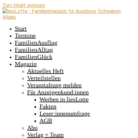
Zum Inhalt springen
Start
Termine
FamilienAusflug
FamilienAlltag
FamilienGlück
Magazin
Aktuelles Heft
Verteilstellen
Veranstaltung melden
Für Anzeigenkund:innen
Werben in liesLotte
Fakten
Leser:innenumfrage
AGB
Abo
Verlag + Team