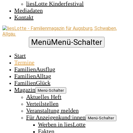
liesLotte Kinderfestival
Mediadaten
Kontakt
Menü
Menü-Schalter
Start
Termine
FamilienAusflug
FamilienAlltag
FamilienGlück
Magazin
Menü-Schalter
Aktuelles Heft
Verteilstellen
Veranstaltung melden
Für Anzeigenkund:innen
Menü-Schalter
Werben in liesLotte
Fakten