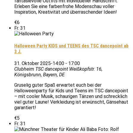
fantasievolle Outfits mit individueller Handschrift.
Erleben Sie eine farbenfrohe Modenschau voller
Inspiration, Kreativität und überraschender Ideen!
€6
Fr.
31
Halloween Party KIDS und TEENS des TSC dancepoint ab
3 J.
31. Oktober 2025-14:00
-
17:00
Clubheim TSC dancepoint
Weißkopfstr. 16,
Königsbrunn, Bayern, DE
Gruselig guter Spaß erwartet euch bei der
Halloweenparty für Kids und Teens im TSC dancepoint
– mit cooler Musik, schaurigen Tänzen und schrecklich
viel guter Laune! Verkleidung ist erwünscht, Gänsehaut
garantiert!
€5
Fr.
31