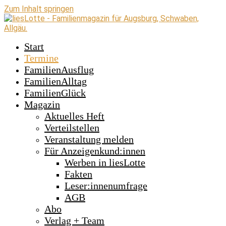
Zum Inhalt springen
Start
Termine
FamilienAusflug
FamilienAlltag
FamilienGlück
Magazin
Aktuelles Heft
Verteilstellen
Veranstaltung melden
Für Anzeigenkund:innen
Werben in liesLotte
Fakten
Leser:innenumfrage
AGB
Abo
Verlag + Team