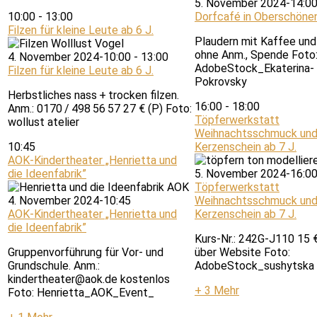
5. November 2024-14:0
10:00
-
13:00
Dorfcafé in Oberschöne
Filzen für kleine Leute ab 6 J.
Plaudern mit Kaffee und
ohne Anm., Spende Foto
4. November 2024-10:00
-
13:00
AdobeStock_Ekaterina-
Filzen für kleine Leute ab 6 J.
Pokrovsky
Herbstliches nass + trocken filzen.
16:00
-
18:00
Anm.: 0170 / 498 56 57 27 € (P) Foto:
Töpferwerkstatt
wollust atelier
Weihnachtsschmuck un
10:45
Kerzenschein ab 7 J.
AOK-Kindertheater „Henrietta und
die Ideenfabrik”
5. November 2024-16:0
Töpferwerkstatt
4. November 2024-10:45
Weihnachtsschmuck un
AOK-Kindertheater „Henrietta und
Kerzenschein ab 7 J.
die Ideenfabrik”
Kurs-Nr.: 242G-J110 15 
Gruppenvorführung für Vor- und
über Website Foto:
Grundschule. Anm.:
AdobeStock_sushytska
kindertheater@aok.de kostenlos
+ 3 Mehr
Foto: Henrietta_AOK_Event_