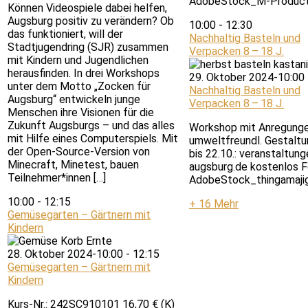
AdobeStock_M-Product
Können Videospiele dabei helfen,
Augsburg positiv zu verändern? Ob
10:00
-
12:30
das funktioniert, will der
Nachhaltig Basteln und
Stadtjugendring (SJR) zusammen
Verpacken 8 – 18 J.
mit Kindern und Jugendlichen
herausfinden. In drei Workshops
29. Oktober 2024-10:00
unter dem Motto „Zocken für
Nachhaltig Basteln und
Augsburg“ entwickeln junge
Verpacken 8 – 18 J.
Menschen ihre Visionen für die
Zukunft Augsburgs – und das alles
Workshop mit Anregunge
mit Hilfe eines Computerspiels. Mit
umweltfreundl. Gestaltu
der Open-Source-Version von
bis 22.10.: veranstaltun
Minecraft, Minetest, bauen
augsburg.de kostenlos F
Teilnehmer*innen […]
AdobeStock_thingamaji
10:00
-
12:15
+ 16 Mehr
Gemüsegarten – Gärtnern mit
Kindern
28. Oktober 2024-10:00
-
12:15
Gemüsegarten – Gärtnern mit
Kindern
Kurs-Nr.: 242SC910101 16,70 € (K)