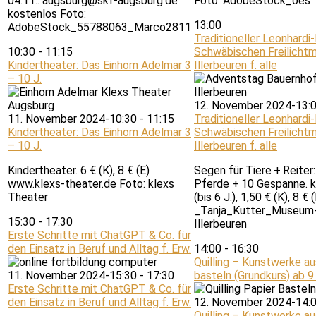
04.11.: augsburg@skf-augsburg.de
Foto: AdobeStock_oes
kostenlos Foto:
13:00
AdobeStock_55788063_Marco2811
Traditioneller Leonhardi-
10:30
-
11:15
Schwäbischen Freilich
Kindertheater: Das Einhorn Adelmar 3
Illerbeuren f. alle
– 10 J.
12. November 2024-13:
11. November 2024-10:30
-
11:15
Traditioneller Leonhardi-
Kindertheater: Das Einhorn Adelmar 3
Schwäbischen Freilich
– 10 J.
Illerbeuren f. alle
Kindertheater. 6 € (K), 8 € (E)
Segen für Tiere + Reiter:
www.klexs-theater.de Foto: klexs
Pferde + 10 Gespanne. 
Theater
(bis 6 J.), 1,50 € (K), 8 € 
_Tanja_Kutter_Museum
15:30
-
17:30
Illerbeuren
Erste Schritte mit ChatGPT & Co. für
den Einsatz in Beruf und Alltag f. Erw.
14:00
-
16:30
Quilling – Kunstwerke au
11. November 2024-15:30
-
17:30
basteln (Grundkurs) ab 9 
Erste Schritte mit ChatGPT & Co. für
den Einsatz in Beruf und Alltag f. Erw.
12. November 2024-14:
Quilling – Kunstwerke au