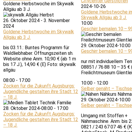
Citycenter Gersthofen
Goldene Herbstwoche im Skywalk
2024-10-26
Allgäu ab 3 J.
Goldene Herbstwoche i
Skywalk Allgäu ab 3 J.
26. Oktober 2024
-
3. November
10:00
2024
Geschirr bemalen 10 – 99
Goldene Herbstwoche im Skywalk
Allgäu ab 3 J.
29. Oktober 2024-10:00
bis 03.11.: Buntes Programm für
Geschirr bemalen 10 – 99
Waldliebhaber. Öffnungszeiten sh.
Website ohne Anm. 10,90 € (ab 1 m
nur mit individuellem Ter
bis 17 J.), 14,90 € (E) Foto: skywalk
08851 / 76 88 10 – 35 € 
allgäu
Freilichtmuseum Glentle
08:00
-
17:00
10:00
-
12:00
Zocken für die Zukunft Augsburgs:
Selber genäht – Tischset
Jugendliche gestalten ihre Stadt 12
– 18 J.
29. Oktober 2024-10:00
Selber genäht – Tischset
28. Oktober 2024-08:00
-
17:00
Zocken für die Zukunft Augsburgs:
Umgang mit Stoffen +
Jugendliche gestalten ihre Stadt 12
Nähmaschine. Anm. bis 22
– 18 J.
0821 / 243 67 07 46 € (K