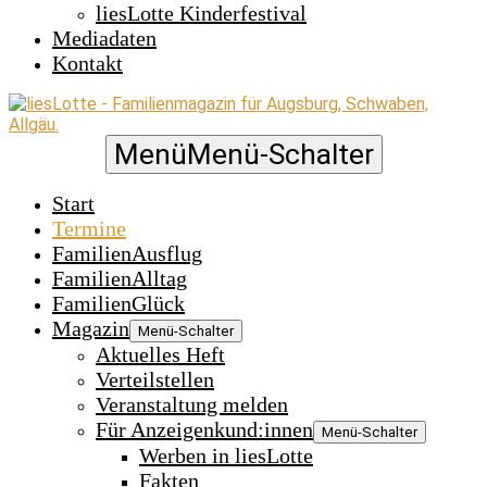
liesLotte Kinderfestival
Mediadaten
Kontakt
Menü
Menü-Schalter
Start
Termine
FamilienAusflug
FamilienAlltag
FamilienGlück
Magazin
Menü-Schalter
Aktuelles Heft
Verteilstellen
Veranstaltung melden
Für Anzeigenkund:innen
Menü-Schalter
Werben in liesLotte
Fakten