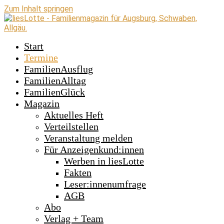
Zum Inhalt springen
Start
Termine
FamilienAusflug
FamilienAlltag
FamilienGlück
Magazin
Aktuelles Heft
Verteilstellen
Veranstaltung melden
Für Anzeigenkund:innen
Werben in liesLotte
Fakten
Leser:innenumfrage
AGB
Abo
Verlag + Team