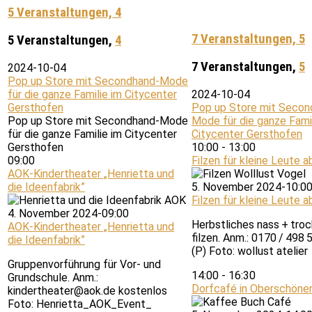
5 Veranstaltungen,
4
7 Veranstaltungen,
5
5 Veranstaltungen,
4
7 Veranstaltungen,
5
2024-10-04
Pop up Store mit Secondhand-Mode
für die ganze Familie im Citycenter
2024-10-04
Gersthofen
Pop up Store mit Secon
Pop up Store mit Secondhand-Mode
Mode für die ganze Famil
für die ganze Familie im Citycenter
Citycenter Gersthofen
Gersthofen
10:00
-
13:00
09:00
Filzen für kleine Leute ab
AOK-Kindertheater „Henrietta und
die Ideenfabrik”
5. November 2024-10:0
Filzen für kleine Leute ab
4. November 2024-09:00
Herbstliches nass + tro
AOK-Kindertheater „Henrietta und
filzen. Anm.: 0170 / 498 
die Ideenfabrik”
(P) Foto: wollust atelier
Gruppenvorführung für Vor- und
14:00
-
16:30
Grundschule. Anm.:
Dorfcafé in Oberschöne
kindertheater@aok.de kostenlos
Foto: Henrietta_AOK_Event_