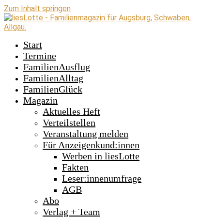
Zum Inhalt springen
Start
Termine
FamilienAusflug
FamilienAlltag
FamilienGlück
Magazin
Aktuelles Heft
Verteilstellen
Veranstaltung melden
Für Anzeigenkund:innen
Werben in liesLotte
Fakten
Leser:innenumfrage
AGB
Abo
Verlag + Team