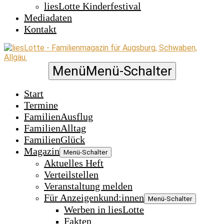
liesLotte Kinderfestival
Mediadaten
Kontakt
Menü
Menü-Schalter
Start
Termine
FamilienAusflug
FamilienAlltag
FamilienGlück
Magazin
Menü-Schalter
Aktuelles Heft
Verteilstellen
Veranstaltung melden
Für Anzeigenkund:innen
Menü-Schalter
Werben in liesLotte
Fakten