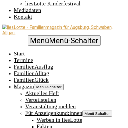
liesLotte Kinderfestival
Mediadaten
Kontakt
Menü
Menü-Schalter
Start
Termine
FamilienAusflug
FamilienAlltag
FamilienGlück
Magazin
Menü-Schalter
Aktuelles Heft
Verteilstellen
Veranstaltung melden
Für Anzeigenkund:innen
Menü-Schalter
Werben in liesLotte
Fakten