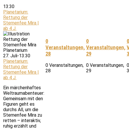
13:30
Planetarium:
Rettung der
Sternenfee Mira |
ab 4 J.
0
0
Veranstaltungen,
Veranstaltungen,
28
29
27. Juli-13:30
Planetarium:
0 Veranstaltungen,
0 Veranstaltungen,
0
Rettung der
28
29
Sternenfee Mira |
ab 4 J.
Ein märchenhaftes
Weltraumabenteuer:
Gemeinsam mit den
Figuren geht es
durchs All, um die
Sternenfee Mira zu
retten – interaktiv,
ruhig erzählt und