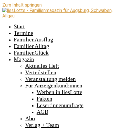
Zum Inhalt springen
Start
Termine
FamilienAusflug
FamilienAlltag
FamilienGlück
Magazin
Aktuelles Heft
Verteilstellen
Veranstaltung melden
Für Anzeigenkund:innen
Werben in liesLotte
Fakten
Leser:innenumfrage
AGB
Abo
Verlag + Team