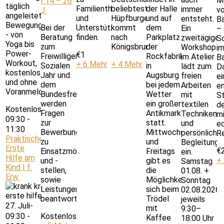
M
| 14 – 26
täglich
Familienthemen
beliebtestes
der Halle
immer
v
J.
angeleitete
und
Hüpfburgenland
und auf
entsteht.
Bä
Bewegungsangebote
Bei der
Unterstützungsmöglichkeiten
kommt
dem
Ein
–
- von
Beratung
finden.
nach
Parkplatz
zweitägiger
S
Yoga bis
zum
Königsbrunn!
der
Workshop
i
Power-
€1
Freiwilligen
Rockfabrik
im Atelier
B
Workout,
+ 6 Mehr
+ 4 Mehr
Sozialen
in
lädt zum
Da
kostenlos
Jahr und
Augsburg
freien
ei
und ohne
dem
bei jedem
Arbeiten
e
Voranmeldung.
Bundesfreiwilligendienst
Wetter
mit
St
werden
ein großer
textilen
d
Kostenlos
Fragen
Antikmarkt
Techniken
m
09:30
-
zur
statt.
und
e
11:30
Bewerbung,
Mittwochs
persönliche
Re
Praktische
zu
und
Begleitung
Erste
€
Einsatzmöglichkeiten
Freitags
ein.
Hilfe am
+
und -
gibt es
Samstag
Kind | f.
stellen,
die
01.08. +
Erw.
sowie
Möglichkeit
Sonntag
Leistungen
sich beim
02.08.2026,
beantwortet.
Trödel
jeweils
27. Juli-
mit
9:30–
09:30
-
Kostenlos
Kaffee
18:00 Uhr