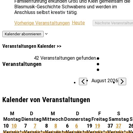
Familienführung erkunden Groß und Klein gemeinsam die
Blasmusik-Geschichte Schwabens und werden im
Anschluss selbst kreativ tätig.
Heute
Vorherige
Veranstaltungen
Nächste
Veranstaltu
Kalender abonnieren
Veranstaltungen Kalender >>
42 Veranstaltungen gefunden.
Veranstaltungen
August 2026
Kalender von Veranstaltungen
M
D
M
D
F
S
Montag
Dienstag
Mittwoch
Donnerstag
Freitag
Samstag
S
10
10
7
7
8
8
6
6
19
19
37
37
2
ranstaltungen,
Veranstaltungen,
Veranstaltungen,
Veranstaltungen,
Veranstaltungen,
Veranstaltungen,
Veranstaltungen,
Veranstaltungen,
Veranstaltungen,
Veranstaltungen,
Veranstaltung
Veranstal
Veran
V