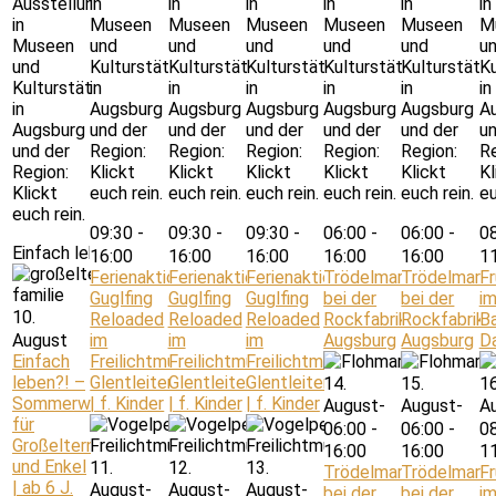
Ausstellungen
in
in
in
in
in
in
in
Museen
Museen
Museen
Museen
Museen
M
Museen
und
und
und
und
und
u
und
Kulturstätten
Kulturstätten
Kulturstätten
Kulturstätten
Kulturstätt
Ku
Kulturstätten
in
in
in
in
in
in
in
Augsburg
Augsburg
Augsburg
Augsburg
Augsburg
A
Augsburg
und der
und der
und der
und der
und der
un
und der
Region:
Region:
Region:
Region:
Region:
Re
Region:
Klickt
Klickt
Klickt
Klickt
Klickt
Kl
Klickt
euch rein.
euch rein.
euch rein.
euch rein.
euch rein.
eu
euch rein.
09:30
-
09:30
-
09:30
-
06:00
-
06:00
-
0
Einfach leben?! – Sommerwoche für Großeltern und Enkel | ab 
16:00
16:00
16:00
16:00
16:00
1
Ferienaktion:
Ferienaktion:
Ferienaktion:
Trödelmarkt
Trödelmark
F
Guglfing
Guglfing
Guglfing
bei der
bei der
i
10.
Reloaded
Reloaded
Reloaded
Rockfabrik
Rockfabrik
B
August
im
im
im
Augsburg
Augsburg
D
Einfach
Freilichtmuseum
Freilichtmuseum
Freilichtmuseum
leben?! –
Glentleiten
Glentleiten
Glentleiten
14.
15.
16
Sommerwoche
| f. Kinder
| f. Kinder
| f. Kinder
August-
August-
A
für
06:00
-
06:00
-
0
Großeltern
16:00
16:00
1
und Enkel
11.
12.
13.
Trödelmarkt
Trödelmark
F
| ab 6 J.
August-
August-
August-
bei der
bei der
i