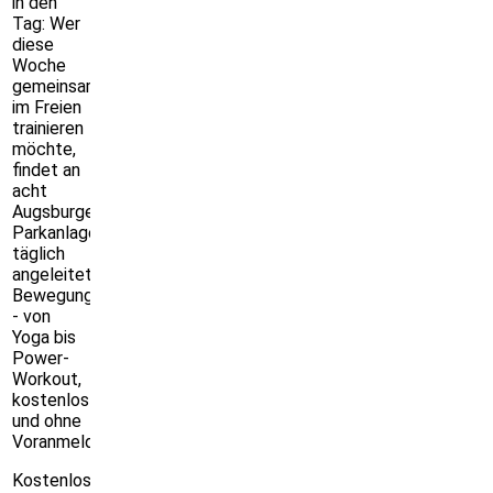
in den
Tag: Wer
diese
Woche
gemeinsam
im Freien
trainieren
möchte,
findet an
acht
Augsburger
Parkanlagen
täglich
angeleitete
Bewegungsangebote
- von
Yoga bis
Power-
Workout,
kostenlos
und ohne
Voranmeldung.
Kostenlos