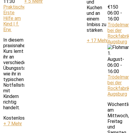
+ 5 Mehr
11:30
und
Praktische
€150
Kuchen
Erste
06:00
-
und an
Hilfe am
einem
16:00
Kind | f.
Imbiss zu
Trödelmark
Erw.
stärken.
bei der
Rockfabrik
In diesem
+ 17 Mehr
Augsburg
praxisnahen
Kurs lernt
1.
ihr an
August-
verschiedenen
06:00
-
Übungsstationen,
16:00
wie ihr in
Trödelmark
typischen
bei der
Notfallsituationen
Rockfabrik
mit
Augsburg
Kindern
richtig
Wöchentlic
handelt.
am
Mittwoch,
Kostenlos
Freitag
+ 7 Mehr
und
Samstag