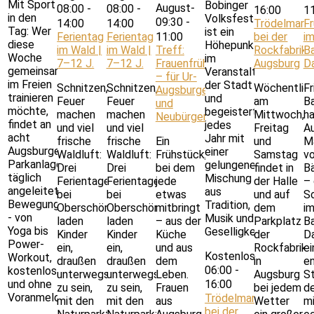
Mit Sport
Bobinger
August-
08:00
-
08:00
-
16:00
1
in den
Volksfest
09:30
-
14:00
14:00
Trödelmark
F
Tag: Wer
ist ein
Ferientag
Ferientag
11:00
bei der
i
diese
Höhepunkt
im Wald |
im Wald |
Treff:
Rockfabrik
B
Woche
im
7–12 J.
7–12 J.
Frauenfrühstück
Augsburg
D
gemeinsam
Veranstaltungskalend
– für Ur-
im Freien
der Stadt
Schnitzen,
Schnitzen,
Wöchentlic
Fr
Augsburgerinnen
trainieren
und
Feuer
Feuer
am
B
und
möchte,
begeistert
machen
machen
Mittwoch,
h
Neubürgerinnen
findet an
jedes
und viel
und viel
Freitag
Au
acht
Jahr mit
frische
frische
Ein
und
M
Augsburger
einer
Waldluft:
Waldluft:
Frühstück,
Samstag
v
Parkanlagen
gelungenen
Drei
Drei
bei dem
findet in
Bä
täglich
Mischung
Ferientage
Ferientage
jede
der Halle
–
angeleitete
aus
bei
bei
etwas
und auf
S
Bewegungsangebote
Tradition,
Oberschönenfeld
Oberschönenfeld
mitbringt
dem
i
- von
Musik und
laden
laden
– aus der
Parkplatz
B
Yoga bis
Geselligkeit.
Kinder
Kinder
Küche
der
Da
Power-
ein,
ein,
und aus
Rockfabrik
ei
Kostenlos
Workout,
draußen
draußen
dem
in
e
06:00
-
kostenlos
unterwegs
unterwegs
Leben.
Augsburg
St
und ohne
16:00
zu sein,
zu sein,
Frauen
bei jedem
d
Voranmeldung.
Trödelmarkt
mit den
mit den
aus
Wetter
m
bei der