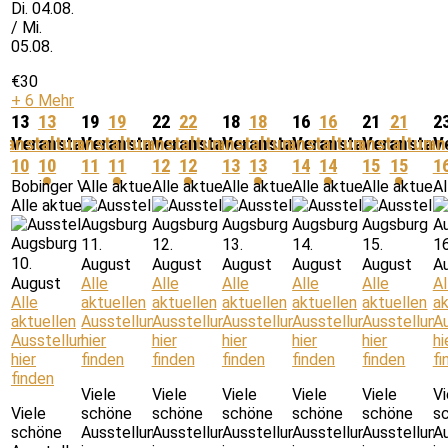
Di. 04.08.
/ Mi.
05.08.
€30
+ 6 Mehr
13
13
19
19
22
22
18
18
16
16
21
21
2
ranstaltungen,
Veranstaltungen,
Veranstaltungen,
Veranstaltungen,
Veranstaltungen,
Veranstaltungen,
Veranstaltungen,
Veranstaltungen,
Veranstaltungen,
Veranstaltungen,
Veranstaltung
Veranstal
Veran
V
10
10
11
11
12
12
13
13
14
14
15
15
1
Bobinger Volksfest
Alle aktuellen Ausstellungen hier finden
Alle aktuellen Ausstellungen hier finden
Alle aktuellen Ausstellungen hie
Alle aktuellen Ausstel
Alle aktuell
Al
Alle aktuellen Ausstellungen hier finden
11.
12.
13.
14.
15.
16
10.
August
August
August
August
August
A
August
Alle
Alle
Alle
Alle
Alle
Al
Alle
aktuellen
aktuellen
aktuellen
aktuellen
aktuellen
ak
aktuellen
Ausstellungen
Ausstellungen
Ausstellungen
Ausstellungen
Ausstellung
A
Ausstellungen
hier
hier
hier
hier
hier
hi
hier
finden
finden
finden
finden
finden
fi
finden
Viele
Viele
Viele
Viele
Viele
Vi
Viele
schöne
schöne
schöne
schöne
schöne
s
schöne
Ausstellungen
Ausstellungen
Ausstellungen
Ausstellungen
Ausstellung
A