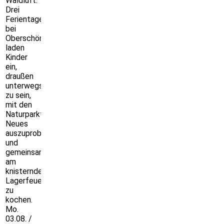
Waldluft:
Drei
Ferientage
bei
Oberschönenfeld
laden
Kinder
ein,
draußen
unterwegs
zu sein,
mit den
Naturparkführerinnen
Neues
auszuprobieren
und
gemeinsam
am
knisternden
Lagerfeuer
zu
kochen.
Mo.
03.08. /