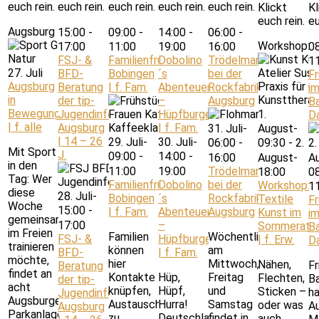
euch rein.
euch rein.
euch rein.
euch rein.
euch rein.
Klickt
Kl
euch rein.
eu
Augsburg in Bewegung | f. alle
15:00
-
09:00
-
14:00
-
06:00
-
Workshop: Te
17:00
11:00
19:00
16:00
0
FSJ- &
Familienfrühstück
Dobolino
Trödelmarkt
1
27. Juli
BFD-
Bobingen
´s
bei der
F
Augsburg
Beratung
| f. Fam.
Abenteuerland
Rockfabrik
i
in
der tip-
–
Augsburg
B
Bewegung
Jugendinformation
Hüpfburgenspaß
1.
D
| f. alle
Augsburg
| f. Fam.
31. Juli-
August-
| 14 – 26
29. Juli-
30. Juli-
06:00
-
09:30
-
2.
2.
Mit Sport
J.
09:00
-
14:00
-
16:00
August-
A
in den
11:00
19:00
Trödelmarkt
18:00
0
Tag: Wer
Familienfrühstück
Dobolino
bei der
Workshop:
1
diese
28. Juli-
Bobingen
´s
Rockfabrik
Textile
F
Woche
15:00
-
| f. Fam.
Abenteuerland
Augsburg
Kunst im
i
gemeinsam
17:00
–
Sommeratel
B
im Freien
Familien
Wöchentlich
FSJ- &
Hüpfburgenspaß
| f. Erw.
D
trainieren
können
am
BFD-
| f. Fam.
möchte,
hier
Mittwoch,
Nähen,
Fr
Beratung
findet an
Kontakte
Hüp,
Freitag
Flechten,
B
der tip-
acht
knüpfen,
Hüpf,
und
Sticken –
h
Jugendinformation
Augsburger
Austausch
Hurra!
Samstag
oder was
Au
Augsburg
Parkanlagen
zu
Deutschlands
findet in
auch