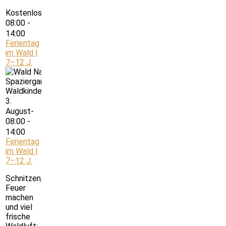
Kostenlos
08:00
-
14:00
Ferientag
im Wald |
7–12 J.
3.
August-
08:00
-
14:00
Ferientag
im Wald |
7–12 J.
Schnitzen,
Feuer
machen
und viel
frische