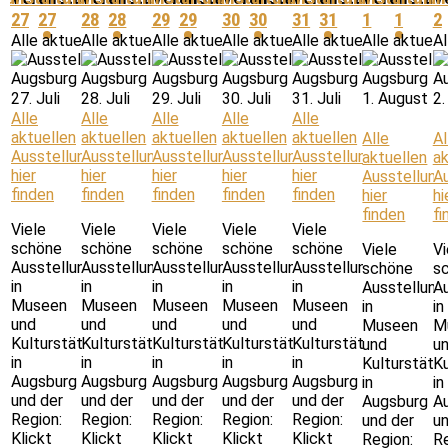
27
27
28
28
29
29
30
30
31
31
1
1
2
Alle aktuellen Ausstellungen hier finden
Alle aktuellen Ausstellungen hier finden
Alle aktuellen Ausstellungen hier finden
Alle aktuellen Ausstellungen hie
Alle aktuellen Ausstel
Alle aktuell
Al
27. Juli
28. Juli
29. Juli
30. Juli
31. Juli
1. August
2.
Alle
Alle
Alle
Alle
Alle
aktuellen
aktuellen
aktuellen
aktuellen
aktuellen
Alle
Al
Ausstellungen
Ausstellungen
Ausstellungen
Ausstellungen
Ausstellungen
aktuellen
ak
hier
hier
hier
hier
hier
Ausstellung
A
finden
finden
finden
finden
finden
hier
hi
finden
fi
Viele
Viele
Viele
Viele
Viele
schöne
schöne
schöne
schöne
schöne
Viele
Vi
Ausstellungen
Ausstellungen
Ausstellungen
Ausstellungen
Ausstellungen
schöne
s
in
in
in
in
in
Ausstellung
A
Museen
Museen
Museen
Museen
Museen
in
in
und
und
und
und
und
Museen
M
Kulturstätten
Kulturstätten
Kulturstätten
Kulturstätten
Kulturstätten
und
u
in
in
in
in
in
Kulturstätt
Ku
Augsburg
Augsburg
Augsburg
Augsburg
Augsburg
in
in
und der
und der
und der
und der
und der
Augsburg
A
Region:
Region:
Region:
Region:
Region:
und der
un
Klickt
Klickt
Klickt
Klickt
Klickt
Region:
Re