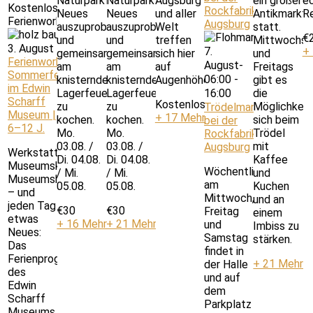
Naturparkführerinnen
Naturparkführerinnen
Augsburg
ein großer
e
Kostenlos
Rockfabrik
Neues
Neues
und aller
Antikmarkt
Re
Ferienworkshop: Sommerferienprogramm im Edwin Scharff Mu
Augsburg
auszuprobieren
auszuprobieren
Welt
statt.
€
und
und
treffen
Mittwochs
3. August
7.
+
gemeinsam
gemeinsam
sich hier
und
Ferienworkshop:
August-
am
am
auf
Freitags
Sommerferienprogramm
06:00
-
knisternden
knisternden
Augenhöhe.
gibt es
im Edwin
Lagerfeuer
Lagerfeuer
die
16:00
Scharff
Kostenlos
zu
zu
Möglichkeit
Trödelmarkt
Museum |
+ 17 Mehr
kochen.
kochen.
sich beim
bei der
6–12 J.
Mo.
Mo.
Trödel
Rockfabrik
03.08. /
03.08. /
mit
Augsburg
Werkstatt,
Di. 04.08.
Di. 04.08.
Kaffee
Museumsküche,
Wöchentlich
/ Mi.
/ Mi.
und
Museumshof
am
05.08.
05.08.
Kuchen
– und
Mittwoch,
und an
jeden Tag
€30
€30
Freitag
einem
etwas
+ 16 Mehr
+ 21 Mehr
und
Imbiss zu
Neues:
Samstag
stärken.
Das
findet in
Ferienprogramm
+ 21 Mehr
der Halle
des
und auf
Edwin
dem
Scharff
Parkplatz
Museums