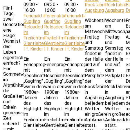
09:30
-
09:30
-
09:30
-
Rockfabrik
Rockfabrik
B
Fünf
16:00
16:00
16:00
Augsburg
Augsburg
D
Tage,
Ferienaktion:
Ferienaktion:
Ferienaktion:
zwei
Wöchentlich
Wöchentlic
Fr
Guglfing
Guglfing
Guglfing
Generationen,
am
am
B
Reloaded
Reloaded
Reloaded
eine
Mittwoch,
Mittwoch,
h
im
im
im
Frage:
Freitag
Freitag
Au
Freilichtmuseum
Freilichtmuseum
Freilichtmuseum
Wann ist
und
und
M
Glentleiten
Glentleiten
Glentleiten
das
Samstag
Samstag
v
| f. Kinder
| f. Kinder
| f. Kinder
Leben
findet in
findet in
Bä
eigentlich
Ein
Ein
Ein
der Halle
der Halle
–
einfach?
Ferienprogramm
Ferienprogramm
Ferienprogramm
und auf
und auf
S
Eine
mit
mit
mit
dem
dem
i
Sommerwoche
Geschichte:
Geschichte:
Geschichte:
Parkplatz
Parkplatz
B
im
„Guglfing"
„Guglfing"
„Guglfing"
der
der
Da
Altmühltal,
war in den
war in den
war in den
Rockfabrik
Rockfabrik
ei
die
1980er-
1980er-
1980er-
in
in
e
Großeltern
Jahren
Jahren
Jahren
Augsburg
Augsburg
St
und
das
das
das
bei jedem
bei jedem
d
Enkeln
Highlight
Highlight
Highlight
Wetter
Wetter
m
gemeinsame
im
im
im
ein großer
ein großer
e
Zeit
Freilichtmuseum
Freilichtmuseum
Freilichtmuseum
Antikmarkt
Antikmarkt
Re
schenkt
Glentleiten
Glentleiten
Glentleiten
statt.
statt.
– mit
€