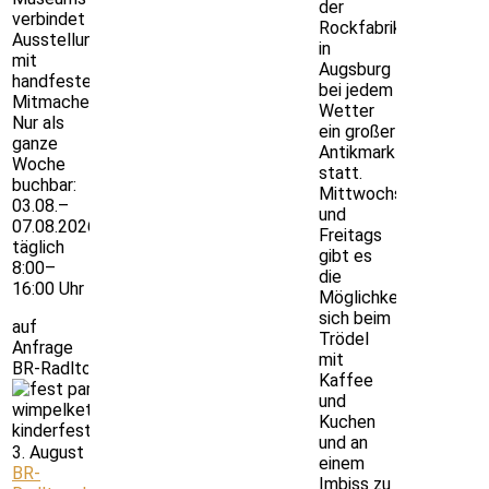
der
verbindet
Rockfabrik
Ausstellungserkundung
in
mit
Augsburg
handfestem
bei jedem
Mitmachen.
Wetter
Nur als
ein großer
ganze
Antikmarkt
Woche
statt.
buchbar:
Mittwochs
03.08.–
und
07.08.2026,
Freitags
täglich
gibt es
8:00–
die
16:00 Uhr
Möglichkeit
sich beim
auf
Trödel
Anfrage
mit
BR-Radltour | f. alle
Kaffee
und
Kuchen
und an
3. August
einem
BR-
Imbiss zu