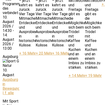
– jetzt
– jetzt
– jetzt
Mittwochs
Mittwochs
Programm,
+
kehrt es
kehrt es
kehrt es
und
und
das
zurück.
zurück.
zurück.
Freitags
Freitags
verbindet.
Vier Tage
Vier Tage
Vier Tage
gibt es
gibt es
10.
Mitmachen,
Mitmachen,
Mitmachen,
die
die
August
Entdecken
Entdecken
Entdecken
Möglichkeit
Möglichkeit
2026 /
und
und
und
sich beim
sich beim
14:30 -
Ausprobieren
Ausprobieren
Ausprobieren
Trödel
Trödel
14.
in
in
in
mit
mit
August
historischer
historischer
historischer
Kaffee
Kaffee
2026 /
Kulisse.
Kulisse.
Kulisse.
und
und
13:00
Kuchen
Kuchen
+ 16 Mehr
+ 20 Mehr
+ 16 Mehr
und an
und an
Augsburg in Bewegung | f. alle
einem
einem
Imbiss zu
Imbiss zu
stärken.
stärken.
10.
August
+ 14 Mehr
+ 19 Mehr
Augsburg
in
Bewegung
| f. alle
Mit Sport