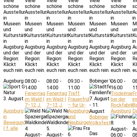
Viele
Viele
Viele
Viele
Viele
Viele
Vi
schöne
schöne
schöne
schöne
schöne
schöne
s
Ausstellungen
Ausstellungen
Ausstellungen
Ausstellungen
Ausstellungen
Ausstellung
A
in
in
in
in
in
in
in
Museen
Museen
Museen
Museen
Museen
Museen
M
und
und
und
und
und
und
u
Kulturstätten
Kulturstätten
Kulturstätten
Kulturstätten
Kulturstätten
Kulturstätt
Ku
in
in
in
in
in
in
in
Augsburg
Augsburg
Augsburg
Augsburg
Augsburg
Augsburg
A
und der
und der
und der
und der
und der
und der
un
Region:
Region:
Region:
Region:
Region:
Region:
Re
Klickt
Klickt
Klickt
Klickt
Klickt
Klickt
Kl
euch rein.
euch rein.
euch rein.
euch rein.
euch rein.
euch rein.
eu
Augsburg in Bewegung | f. alle
Bobinger Volksfest
08:00
-
08:00
-
09:30
-
06:00
-
0
14:00
14:00
11:00
16:00
1
Ferientag
Ferientag
Treff:
Trödelmark
F
3. August
7. August
im Wald |
im Wald |
Frauenfrühstück
bei der
i
7–12 J.
7–12 J.
– für Ur-
-
11.
Rockfabrik
B
Augsburg
Augsburgerinnen
Augsburg
D
August
in
und
Bobinger
Bewegung
Neubürgerinnen
Volksfest
8.
9.
| f. alle
4.
5.
August-
A
Das
6.
August-
August-
06:00
-
0