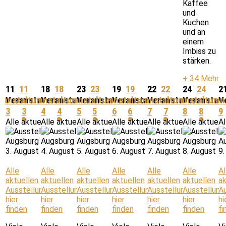
Kaffee
und
Kuchen
und an
einem
Imbiss zu
stärken.
+ 34 Mehr
11
11
18
18
23
23
19
19
22
22
24
24
2
ranstaltungen,
Veranstaltungen,
Veranstaltungen,
Veranstaltungen,
Veranstaltungen,
Veranstaltungen,
Veranstaltungen,
Veranstaltungen,
Veranstaltungen,
Veranstaltungen,
Veranstaltung
Veranstal
Veran
V
3
3
4
4
5
5
6
6
7
7
8
8
9
Alle aktuellen Ausstellungen hier finden
Alle aktuellen Ausstellungen hier finden
Alle aktuellen Ausstellungen hier finden
Alle aktuellen Ausstellungen hie
Alle aktuellen Ausstel
Alle aktuell
Al
3. August
4. August
5. August
6. August
7. August
8. August
9.
Alle
Alle
Alle
Alle
Alle
Alle
Al
aktuellen
aktuellen
aktuellen
aktuellen
aktuellen
aktuellen
ak
Ausstellungen
Ausstellungen
Ausstellungen
Ausstellungen
Ausstellungen
Ausstellung
A
hier
hier
hier
hier
hier
hier
hi
finden
finden
finden
finden
finden
finden
fi