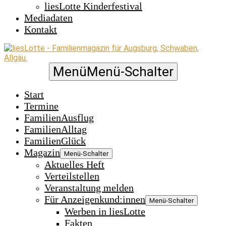
liesLotte Kinderfestival
Mediadaten
Kontakt
Menü
Menü-Schalter
Start
Termine
FamilienAusflug
FamilienAlltag
FamilienGlück
Magazin
Menü-Schalter
Aktuelles Heft
Verteilstellen
Veranstaltung melden
Für Anzeigenkund:innen
Menü-Schalter
Werben in liesLotte
Fakten