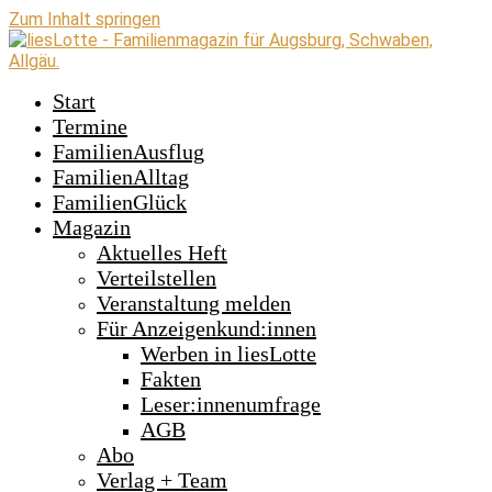
Zum Inhalt springen
Start
Termine
FamilienAusflug
FamilienAlltag
FamilienGlück
Magazin
Aktuelles Heft
Verteilstellen
Veranstaltung melden
Für Anzeigenkund:innen
Werben in liesLotte
Fakten
Leser:innenumfrage
AGB
Abo
Verlag + Team